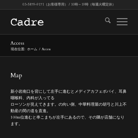
03-5879-9171（お客様専用） / 10時～19時（毎週火曜定休）
Access
現在位置:
ホーム
/
Access
Map
新小岩南口を背にして左手に進むとメディアカフェポパイ、耳鼻
咽喉科、内科が入ってる
ローソンが見えてきます。の向い側、中華料理屋の胡弓と川上不
動産の間の道を直進。
100m位進むと串こまちが左手にあるので、その隣が店舗になり
ます。