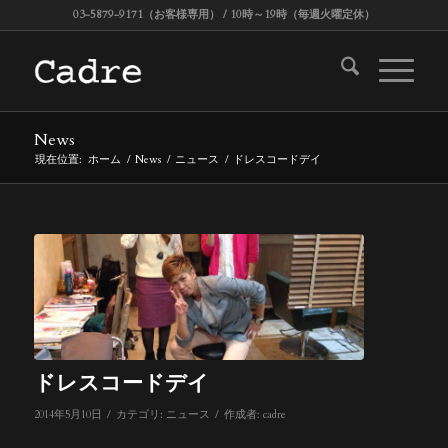
03-5879-9171（お客様専用） / 10時～19時（毎週火曜定休）
News
現在位置:
ホーム
/
News
/
ニュース
/
ドレスコードデイ
ドレスコードデイ
/
/
2014年5月10日
カテゴリ:
ニュース
作成者:
cadre