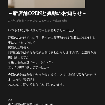
～新店舗OPENと異動のお知らせ～
/
/
2016年12月6日
カテゴリ:
ニュース
作成者:
cadre
いつも予約が取り難くて申し訳ありませんm(_ _)m
皆様のおかげでこの度、新小岩に新店舗を12月8日にOPENする
事になりましたので、
感謝のご報告と、
同時に山本はそちらの新店舗に異動となりますので、ご迷惑をお
掛け致しますが
今後とも新店舗『inc』（インク）
宜しくお願い致しますm(_ _)m
今回の内装は自分で作った物も多く、とても時間も労力もかかり
ましたが、苦労話を
あたたかく聞いてもらえればと思います。
inc
東京都葛飾区東新小岩1-1-10-2F