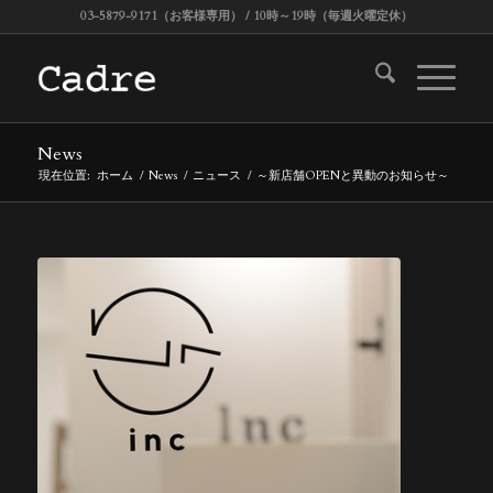
03-5879-9171（お客様専用） / 10時～19時（毎週火曜定休）
News
現在位置:
ホーム
/
News
/
ニュース
/
～新店舗OPENと異動のお知らせ～