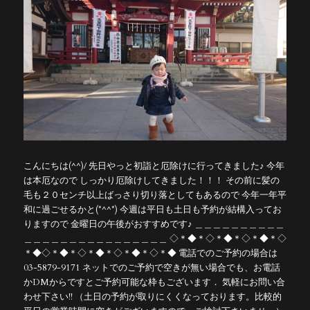
こんにちは(^^)/ 先日やっと初詣と厄除けに行ってきました♪ 今年
は本厄なので しっかり厄除けしてきました！！！ その前に髪の
毛も２０センチ以上ばっさり切り落としてもあるので 今年一年平
和に過ごせるかと(*^^*) 今週は平日も土日も予約が結構入ってお
りますので 金曜日の午後がおすすめです♪ ＿＿＿＿＿＿＿＿＿＿
＿＿＿＿＿＿＿＿＿＿＿＿＿＿＿＿ ◇＊◆＊◇＊◆＊◇＊◆＊◇
＊◆◇＊◆＊◇＊◆＊◇＊◆＊◇＊◆ 電話でのご予約の場合は
03-5879-9171 ネットでのご予約で空きが無い場合でも、お電話
かDMからですとご予約可能な枠もございます． 気軽にお問い合
わせ下さい!! （土日の予約が取りにくくなっております。比較的