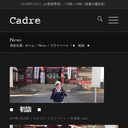
03-5879-9171（お客様専用） / 10時～19時（毎週火曜定休）
News
現在位置:
ホーム
/
News
/
プライベート
/
■ 初詣 ■
■ 初詣 ■
/
/
2019年1月23日
カテゴリ:
プライベート
作成者:
cadre