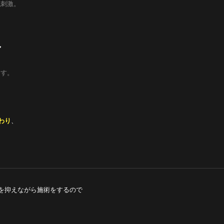
低刺激。
マ
ます。
わり
、
を抑えながら施術をするので