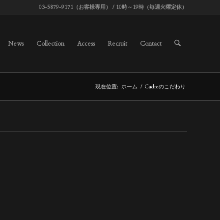
03-5879-9171（お客様専用） / 10時～19時（毎週火曜定休）
News
Collection
Access
Recruit
Contact
現在位置:
ホーム
/
Cadreのこだわり